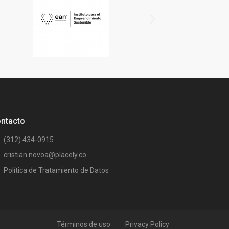
ntacto
(312) 434-0915
cristian.novoa@placely.co
Política de Tratamiento de Datos
Términos de uso
Privacy Policy