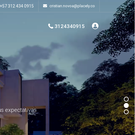
+57 312 434 0915
cristian.novoa@placely.co
3124340915
s expectativas.