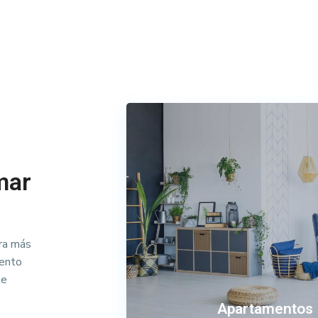
mar
ra más
iento
le
Apartamentos